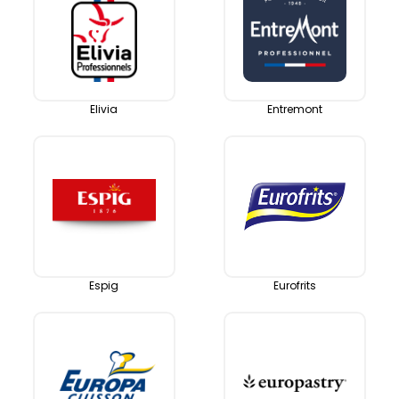
Elivia
Entremont
Espig
Eurofrits