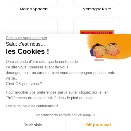
Molino Spadoni
Montagne Noire
Continuer sans accepter
Salut c'est nous...
les Cookies !
On a attendu d'être sûrs que le contenu de
Morato
Mutti
ce site vous intéresse avant de vous
déranger, mais on aimerait bien vous accompagner pendant votre
visite...
C'est OK pour vous ?
Pour modifier vos préférences par la suite, cliquez sur le lien
'Préférences de cookies' situé dans le pied de page.
Lire la politique de confidentialité
Consentements certifiés par
Question ?
Rechercher
Menu
Neuhauser
Nocciolata
Je choisis
OK pour moi