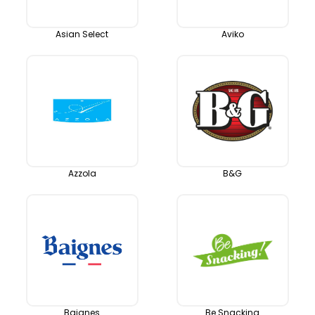
Asian Select
Aviko
Azzola
B&G
Baignes
Be Snacking