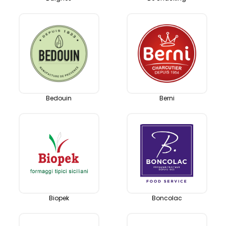
Bedouin
Berni
Biopek
Boncolac