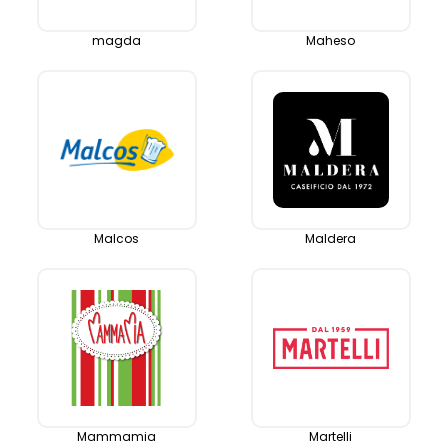
magda
Maheso
Malcos
Maldera
Mammamia
Martelli