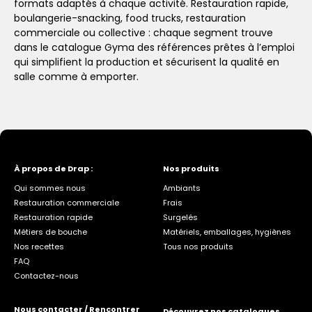
formats adaptés à chaque activité. Restauration rapide,
boulangerie-snacking, food trucks, restauration
commerciale ou collective : chaque segment trouve
dans le catalogue Gyma des références prêtes à l’emploi
qui simplifient la production et sécurisent la qualité en
salle comme à emporter.
À propos de Drap :
Nos produits
Qui sommes nous
Ambiants
Restauration commerciale
Frais
Restauration rapide
Surgelés
Métiers de bouche
Matériels, emballages, hygiènes
Nos recettes
Tous nos produits
FAQ
Contactez-nous
Nous contacter / Rencontrer
Découvrez nos catalogues