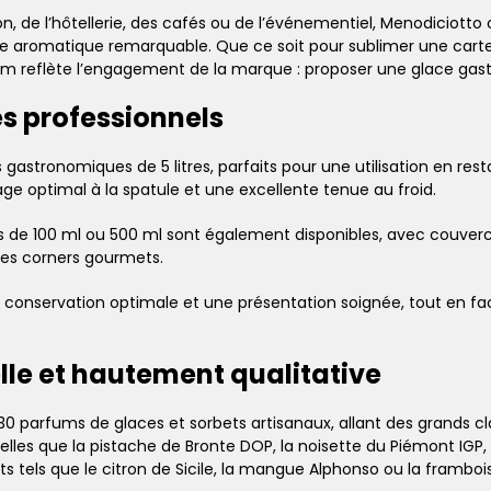
on, de l’hôtellerie, des cafés ou de l’événementiel, Menodiciott
sse aromatique remarquable. Que ce soit pour sublimer une cart
fum reflète l’engagement de la marque : proposer une glace gas
es professionnels
stronomiques de 5 litres, parfaits pour une utilisation en restau
ge optimal à la spatule et une excellente tenue au froid.
ts de 100 ml ou 500 ml sont également disponibles, avec couvercle
les corners gourmets.
conservation optimale et une présentation soignée, tout en facil
le et hautement qualitative
0 parfums de glaces et sorbets artisanaux, allant des grands cl
s telles que la pistache de Bronte DOP, la noisette du Piémont IGP
ts tels que le citron de Sicile, la mangue Alphonso ou la frambois