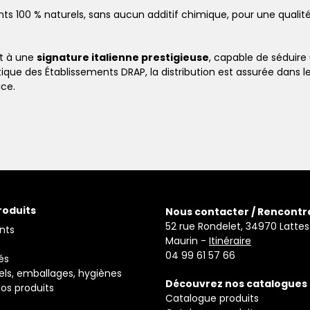
ts 100 % naturels, sans aucun additif chimique, pour une qualit
nt à une
signature italienne prestigieuse
, capable de séduire
stique des Établissements DRAP, la distribution est assurée dans 
ice.
roduits
Nous contacter / Rencontr
52 rue Rondelet, 34970 Lattes
nts
Maurin -
Itinéraire
04 99 61 57 66
és
els, emballages, hygiènes
Découvrez nos catalogues
os produits
Catalogue produits