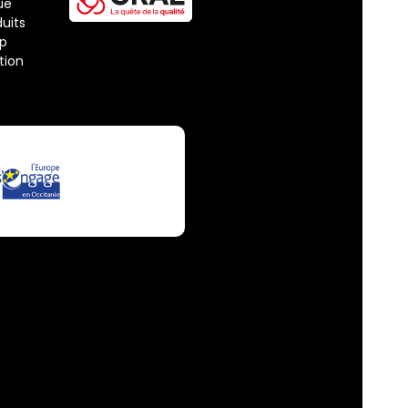
ue
uits
ap
tion
ions. Personnalisez vos préférences pour contrôler la manière dont vos