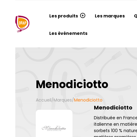
Les produits
Les marques
Q
Les événements
Menodiciotto
Accueil
/
Marques
/
Menodiciotto
Menodiciotto
Distribuée en Franc
italienne en matièr
sorbets 100 % nature