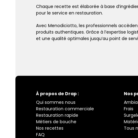
Chaque recette est élaborée à base d’ingrédien
pour le service en restauration.
Avec Menodiciotto, les professionnels accède
produits authentiques. Grâce à l’expertise logi
et une qualité optimales jusqu’au point de serv
À propos de Drap :
Nos p
Qui sommes nous
Ambia
Restauration commerciale
Frais
Restauration rapide
Surgel
Métiers de bouche
Matéri
Nos recettes
Tous n
FAQ