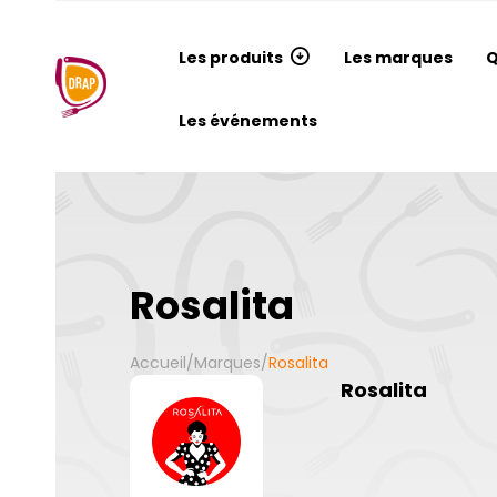
Les produits
Les marques
Q
Les événements
Rosalita
Accueil
/
Marques
/
Rosalita
Rosalita