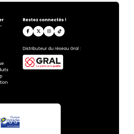
er
Restez connectés !
-
Distributeur du réseau Gral :
ue
uits
ap
tion