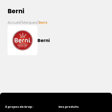
Berni
Accueil
/
Marques
/
Berni
Berni
À propos de Drap :
Nos produits