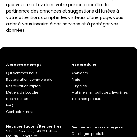
que vous mettez dans votre panier, accroître la
pertinence des annonces et suggestions diffusées à
votre attention, compter les visiteurs d’une page, vous
aider à vous inscrire à nos services et à protéger vos
données.
À propos de Drap :
Nos produits
Qui sommes nous
Ambiants
Restauration commerciale
Frais
Restauration rapide
Surgelés
Métiers de bouche
Matériels, emballages, hygiènes
Nos recettes
Tous nos produits
FAQ
Contactez-nous
Nous contacter / Rencontrer
Découvrez nos catalogues
52 rue Rondelet, 34970 Lattes-
Catalogue produits
Maurin -
Itinéraire