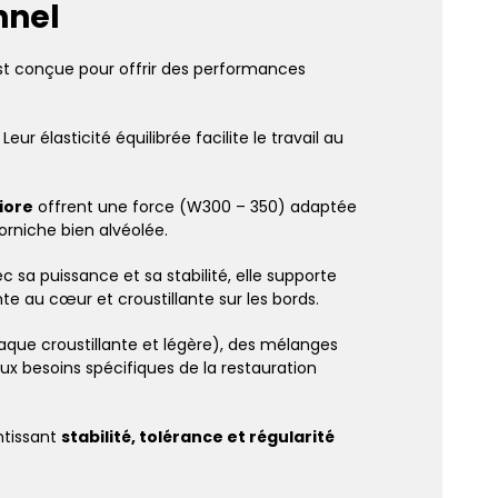
nnel
est conçue pour offrir des performances
eur élasticité équilibrée facilite le travail au
iore
offrent une force (W300 – 350) adaptée
orniche bien alvéolée.
ec sa puissance et sa stabilité, elle supporte
e au cœur et croustillante sur les bords.
laque croustillante et légère), des mélanges
x besoins spécifiques de la restauration
ntissant
stabilité, tolérance et régularité