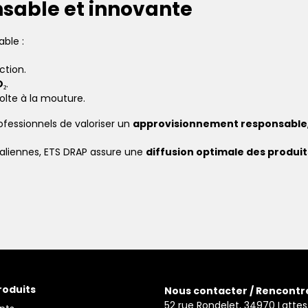
sable et innovante
ble :
ction.
O₂
.
olte à la mouture.
fessionnels de valoriser un
approvisionnement responsable
aliennes, ETS DRAP assure une
diffusion optimale des produits
roduits
Nous contacter / Rencontr
52 rue Rondelet, 34970 Lattes