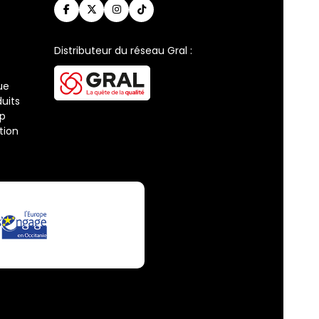
Distributeur du réseau Gral :
ue
uits
ap
tion