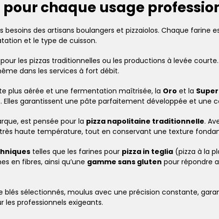
pour chaque usage professio
 besoins des artisans boulangers et pizzaiolos. Chaque farine 
atation et le type de cuisson.
pour les pizzas traditionnelles ou les productions à levée courte. L
même dans les services à fort débit.
te plus aérée et une fermentation maîtrisée, la
Oro
et la
Super
. Elles garantissent une pâte parfaitement développée et une c
rque, est pensée pour la
pizza napolitaine traditionnelle
. Av
très haute température, tout en conservant une texture fondant
chniques
telles que les farines pour
pizza in teglia
(pizza à la p
es en fibres, ainsi qu’une
gamme sans gluten
pour répondre au
de blés sélectionnés, moulus avec une précision constante, gara
r les professionnels exigeants.