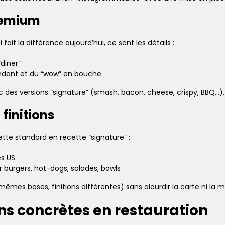
remium
ait la différence aujourd’hui, ce sont les détails :
“diner”
fondant et du “wow” en bouche
des versions “signature” (smash, bacon, cheese, crispy, BBQ…).
finitions
te standard en recette “signature” :
es US
r burgers, hot-dogs, salades, bowls
(mêmes bases, finitions différentes) sans alourdir la carte ni la m
ns concrètes en restauration