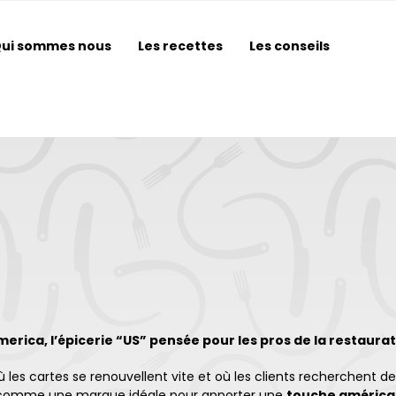
ui sommes nous
Les recettes
Les conseils
merica, l’épicerie “US” pensée pour les pros de la restaura
 les cartes se renouvellent vite et où les clients recherchent
comme une marque idéale pour apporter une
touche américa