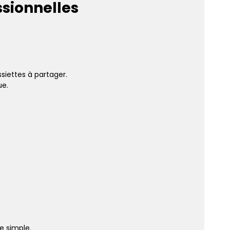
sionnelles
ssiettes à partager.
ue.
e simple.