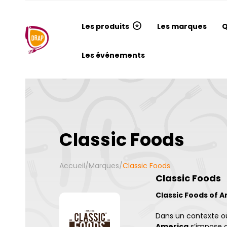
Les produits
Les marques
Q
Les événements
Classic Foods
Accueil
/
Marques
/
Classic Foods
Classic Foods
Classic Foods of A
Dans un contexte où
America
s’impose 