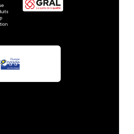
ue
uits
ap
tion
ions. Personnalisez vos préférences pour contrôler la manière dont vos