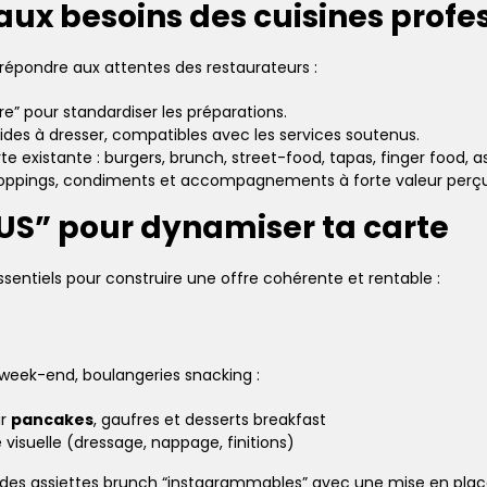
x besoins des cuisines profes
épondre aux attentes des restaurateurs :
re” pour standardiser les préparations.
pides à dresser, compatibles avec les services soutenus.
e existante : burgers, brunch, street-food, tapas, finger food, a
oppings, condiments et accompagnements à forte valeur perç
US” pour dynamiser ta carte
ssentiels pour construire une offre cohérente et rentable :
 week-end, boulangeries snacking :
ur
pancakes
, gaufres et desserts breakfast
 visuelle (dressage, nappage, finitions)
r des assiettes brunch “instagrammables” avec une mise en plac