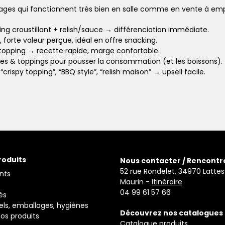
sages qui fonctionnent très bien en salle comme en vente à emp
ing croustillant + relish/sauce → différenciation immédiate.
forte valeur perçue, idéal en offre snacking.
opping → recette rapide, marge confortable.
ces & toppings pour pousser la consommation (et les boissons).
“crispy topping”, “BBQ style”, “relish maison” → upsell facile.
roduits
Nous contacter / Rencontr
52 rue Rondelet, 34970 Lattes
nts
Maurin -
Itinéraire
04 99 61 57 66
és
els, emballages, hygiènes
Découvrez nos catalogues
os produits
Catalogue produits