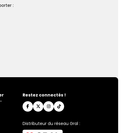
orter :
er
Restez connectés !
-
Distributeur du réseau Gral :