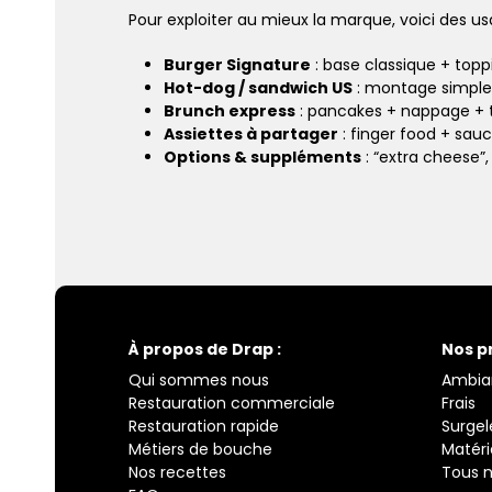
Pour exploiter au mieux la marque, voici des u
Burger Signature
: base classique + topp
Hot-dog / sandwich US
: montage simple, 
Brunch express
: pancakes + nappage + t
Assiettes à partager
: finger food + sau
Options & suppléments
: “extra cheese”, 
À propos de Drap :
Nos p
Qui sommes nous
Ambia
Restauration commerciale
Frais
Restauration rapide
Surgel
Métiers de bouche
Matéri
Nos recettes
Tous n