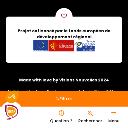
Projet cofinancé par le fonds européen de
développement régional
Made with love by Visions Nouvelles 2024
Mentions légales
Politique de confidentialité
CGU
Cookies
Filtrer
Question ?
Rechercher
Menu