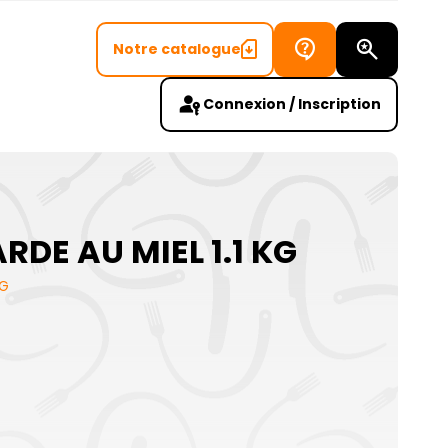
Notre catalogue
Recherch
Connexion / Inscription
E AU MIEL 1.1 KG
KG