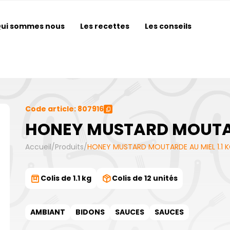
ui sommes nous
Les recettes
Les conseils
Code article: 807916
HONEY MUSTARD MOUTARD
Accueil
/
Produits
/
HONEY MUSTARD MOUTARDE AU MIEL 1.1 
Colis de 1.1 kg
Colis de 12 unités
AMBIANT
BIDONS
SAUCES
SAUCES