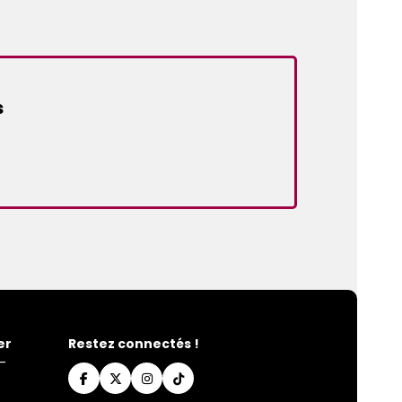
s
er
Restez connectés !
-