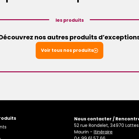
les produits
Découvrez nos autres produits d’exception
Voir tous nos produits
roduits
Nous contacter / Rencontr
52 rue Rondelet, 34970 Lattes
nts
Maurin -
Itinéraire
04 99 61 57 66