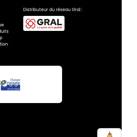
Distributeur du réseau Gral :
ue
uits
ap
tion