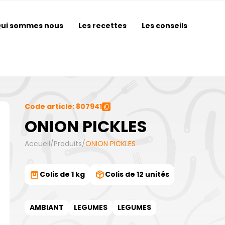
ui sommes nous
Les recettes
Les conseils
Code article: 807941
ONION PICKLES
Accueil
/
Produits
/
ONION PICKLES
Colis de 1 kg
Colis de 12 unités
AMBIANT
LEGUMES
LEGUMES