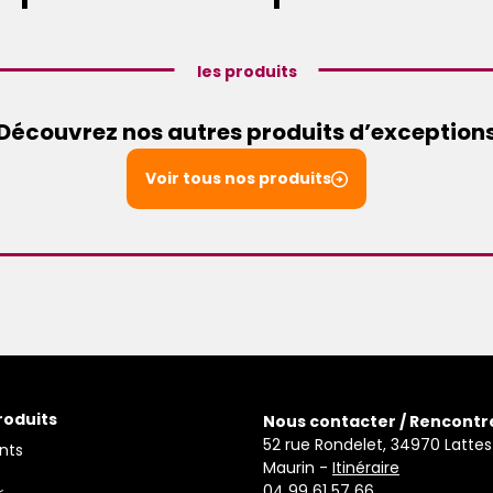
les produits
Découvrez nos autres produits d’exception
Voir tous nos produits
roduits
Nous contacter / Rencontr
52 rue Rondelet, 34970 Lattes
nts
Maurin -
Itinéraire
04 99 61 57 66