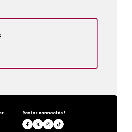
s
er
Restez connectés !
-