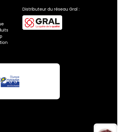
Distributeur du réseau Gral :
ue
uits
ap
tion