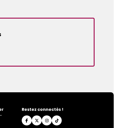
s
er
Restez connectés !
-