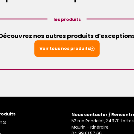
les produits
Découvrez nos autres produits d’exception
Voir tous nos produits
roduits
Nous contacter / Rencontr
52 rue Rondelet, 34970 Lattes
nts
Maurin -
Itinéraire
04 99 61 57 66