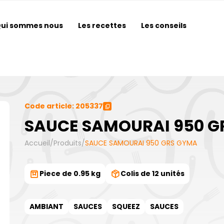
ui sommes nous
Les recettes
Les conseils
Code article: 205337
SAUCE SAMOURAI 950 G
Accueil
/
Produits
/
SAUCE SAMOURAI 950 GRS GYMA
Piece de 0.95 kg
Colis de 12 unités
AMBIANT
SAUCES
SQUEEZ
SAUCES