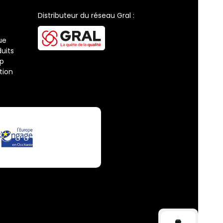
Distributeur du réseau Gral :
ue
uits
ap
tion