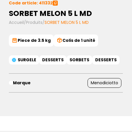
Code article: 411332
SORBET MELON 5 L MD
Accueil
/
Produits
/
SORBET MELON 5 L MD
Piece de 3.5 kg
Colis de 1 unité
SURGELE
DESSERTS
SORBETS
DESSERTS
Marque
Menodiciotto