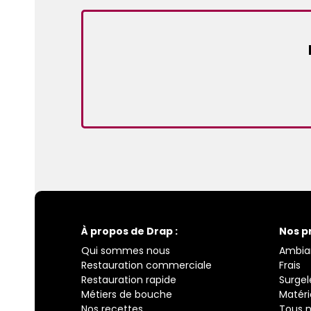
À propos de Drap :
Nos p
Qui sommes nous
Ambia
Restauration commerciale
Frais
Restauration rapide
Surgel
Métiers de bouche
Matéri
Nos recettes
Tous n