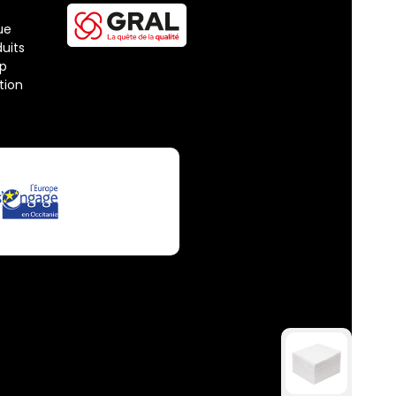
ue
uits
ap
tion