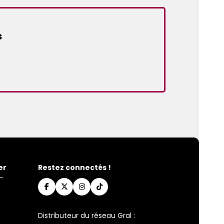
s
er
Restez connectés !
-
Distributeur du réseau Gral :