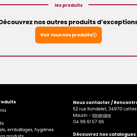
les produits
Découvrez nos autres produits d’exception
Voir tous nos produits
roduits
Nous contacter / Rencontr
52 rue Rondelet, 34970 Lattes
nts
Maurin -
Itinéraire
04 99 61 57 66
és
els, emballages, hygiènes
Découvrez nos catalogues
os produits