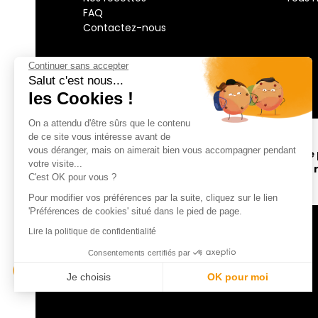
FAQ
Contactez-nous
Continuer sans accepter
Salut c'est nous...
les Cookies !
On a attendu d'être sûrs que le contenu
de ce site vous intéresse avant de
vous déranger, mais on aimerait bien vous accompagner pendant
Projet cofinancé
votre visite...
développement r
C'est OK pour vous ?
Pour modifier vos préférences par la suite, cliquez sur le lien
'Préférences de cookies' situé dans le pied de page.
Lire la politique de confidentialité
Consentements certifiés par
Je choisis
OK pour moi
Axeptio consent
Plateforme de Gestion du Consentement : Personnalisez vos Optio