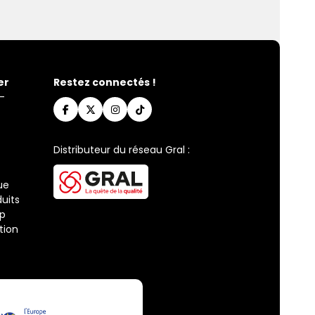
er
Restez connectés !
-
Distributeur du réseau Gral :
ue
uits
ap
tion