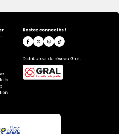
er
Restez connectés !
-
Distributeur du réseau Gral :
ue
uits
ap
tion