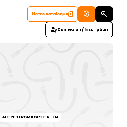
Notre catalogue
Recherch
Connexion / Inscription
AUTRES FROMAGES ITALIEN