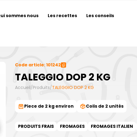
ui sommes nous
Les recettes
Les conseils
Code article: 101242
TALEGGIO DOP 2 KG
Accueil
/
Produits
/
TALEGGIO DOP 2 KG
Piece de 2 kg environ
Colis de 2 unités
PRODUITS FRAIS
FROMAGES
FROMAGES ITALIEN