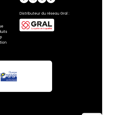
Distributeur du réseau Gral :
ue
uits
ap
tion