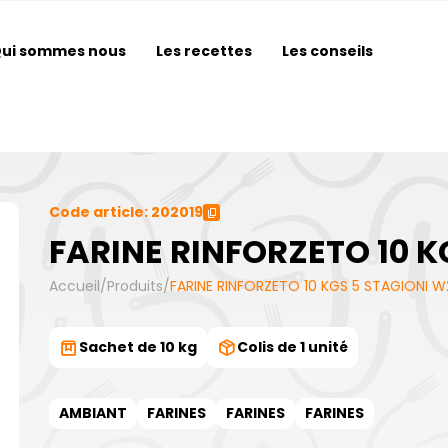
ui sommes nous
Les recettes
Les conseils
Code article: 202019
FARINE RINFORZETO 10 K
Accueil
/
Produits
/
FARINE RINFORZETO 10 KGS 5 STAGIONI 
Sachet de 10 kg
Colis de 1 unité
AMBIANT
FARINES
FARINES
FARINES