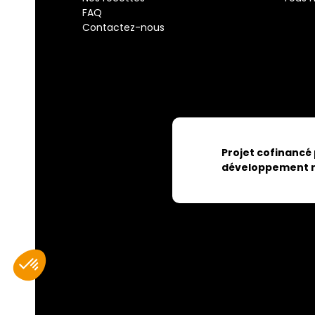
FAQ
Contactez-nous
Projet cofinancé
développement r
Axeptio consent
Plateforme de Gestion du Consentement : Personnalisez vos Optio