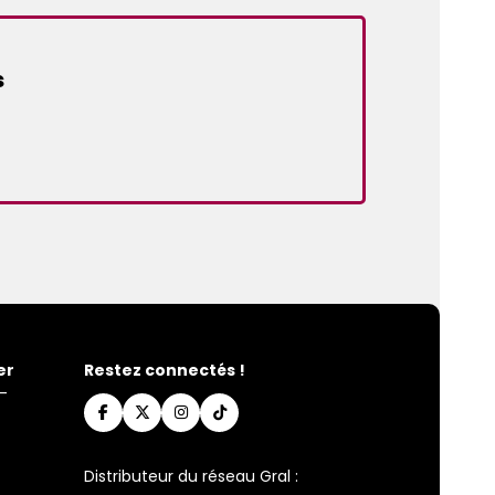
s
er
Restez connectés !
-
Distributeur du réseau Gral :