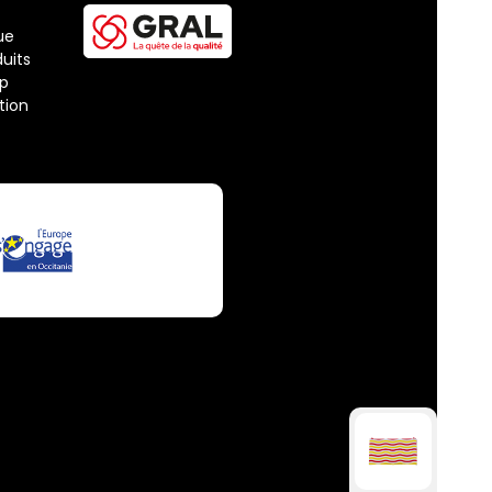
ue
uits
ap
tion