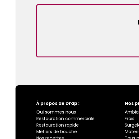
À propos de Drap :
Nos p
Qui sommes nous
Ambia
Restauration commerciale
Frais
Restauration rapide
Surgel
Métiers de bouche
Matéri
Nos recettes
Tous n