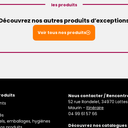
les produits
Découvrez nos autres produits d’exception
Voir tous nos produits
roduits
Nous contacter / Rencontr
52 rue Rondelet, 34970 Lattes
nts
Maurin -
Itinéraire
04 99 61 57 66
és
els, emballages, hygiènes
Découvrez nos catalogues
os produits