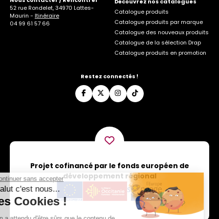
Découvrez nos catalogues
52 rue Rondelet, 34970 Lattes-
Catalogue produits
Maurin -
Itinéraire
Catalogue produits par marque
04 99 61 57 66
Catalogue des nouveaux produits
Catalogue de la sélection Drap
Catalogue produits en promotion
Restez connectés !
Projet cofinancé par le fonds européen de
développement régional
Continuer sans accepter
Salut c'est nous...
les Cookies !
On a attendu d'être sûrs que le contenu de