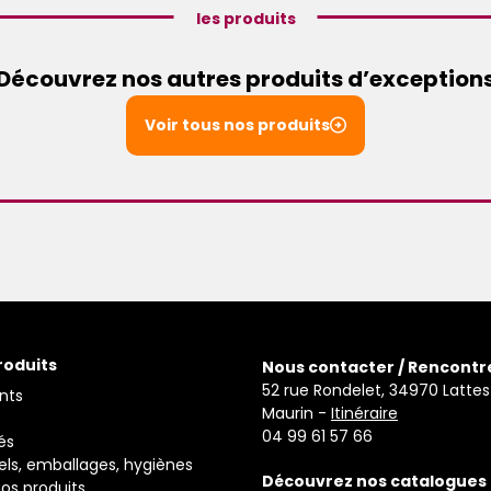
les produits
Découvrez nos autres produits d’exception
Voir tous nos produits
roduits
Nous contacter / Rencontr
52 rue Rondelet, 34970 Lattes
nts
Maurin -
Itinéraire
04 99 61 57 66
és
els, emballages, hygiènes
Découvrez nos catalogues
os produits