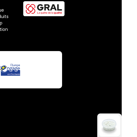
ue
uits
ap
tion