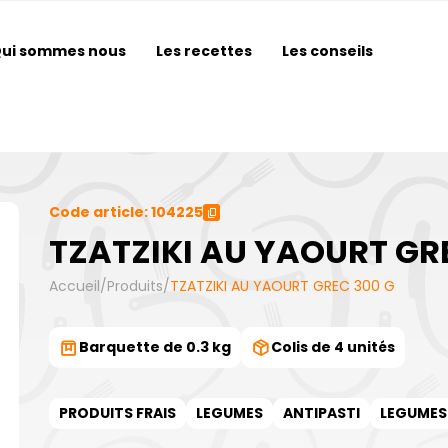
ui sommes nous
Les recettes
Les conseils
Code article: 104225
TZATZIKI AU YAOURT GR
Accueil
/
Produits
/
TZATZIKI AU YAOURT GREC 300 G
Barquette de 0.3 kg
Colis de 4 unités
PRODUITS FRAIS
LEGUMES
ANTIPASTI
LEGUMES