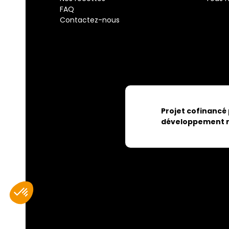
FAQ
Contactez-nous
Projet cofinancé
développement r
Axeptio consent
Plateforme de Gestion du Consentement : Personnalisez vos Optio