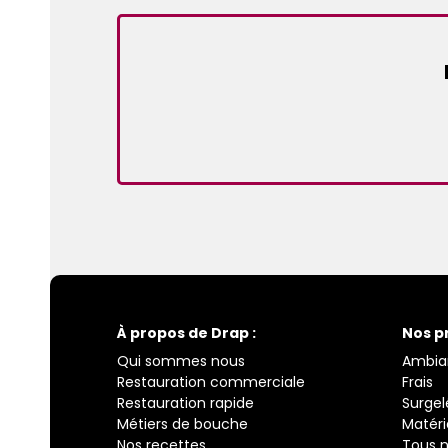
À propos de Drap :
Nos p
Qui sommes nous
Ambia
Restauration commerciale
Frais
Restauration rapide
Surgel
Métiers de bouche
Matéri
Nos recettes
Tous n