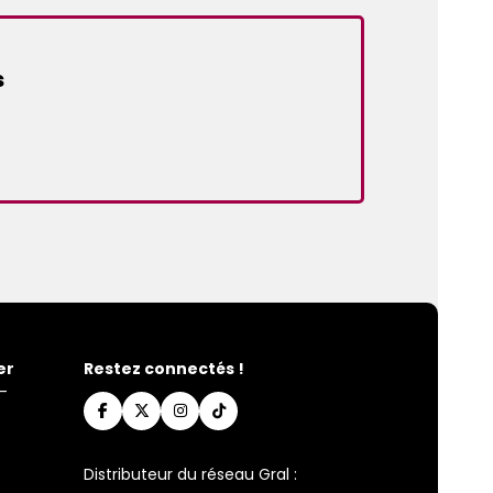
s
er
Restez connectés !
-
Distributeur du réseau Gral :