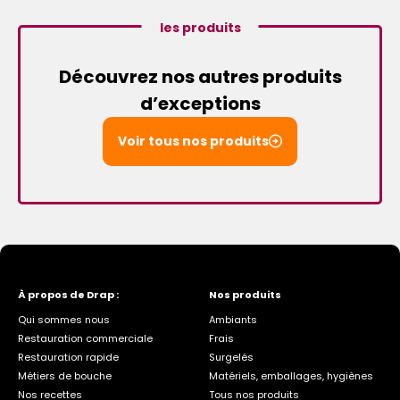
les produits
Découvrez nos autres produits
d’exceptions
Voir tous nos produits
À propos de Drap :
Nos produits
Qui sommes nous
Ambiants
Restauration commerciale
Frais
Restauration rapide
Surgelés
Métiers de bouche
Matériels, emballages, hygiènes
Nos recettes
Tous nos produits