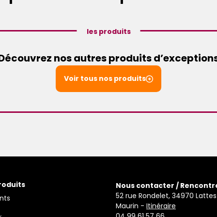
les produits
Découvrez nos autres produits d’exception
Voir tous nos produits
roduits
Nous contacter / Rencontr
52 rue Rondelet, 34970 Lattes
nts
Maurin -
Itinéraire
04 99 61 57 66