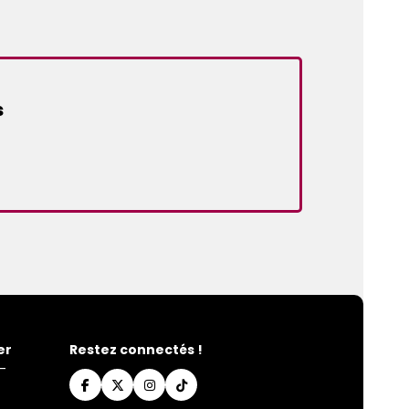
s
er
Restez connectés !
-