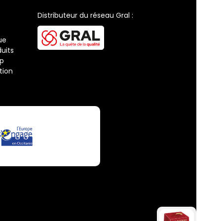
Distributeur du réseau Gral :
ue
uits
ap
tion