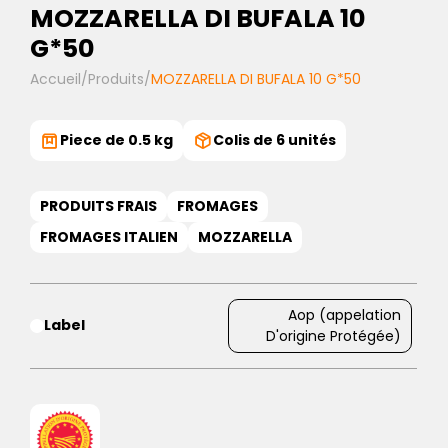
MOZZARELLA DI BUFALA 10
G*50
Accueil
/
Produits
/
MOZZARELLA DI BUFALA 10 G*50
Piece de 0.5 kg
Colis de 6 unités
PRODUITS FRAIS
FROMAGES
FROMAGES ITALIEN
MOZZARELLA
Aop (appelation
Label
D'origine Protégée)