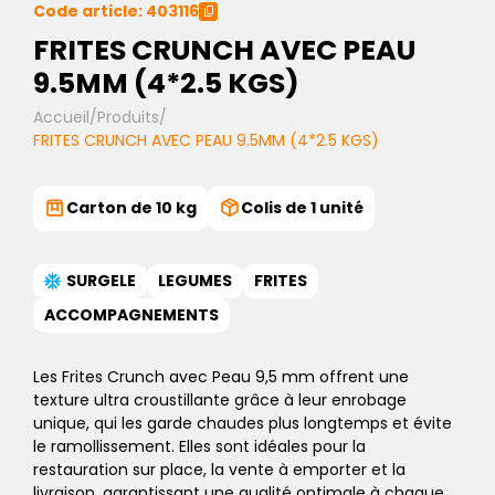
Code article: 403116
FRITES CRUNCH AVEC PEAU
9.5MM (4*2.5 KGS)
Accueil
/
Produits
/
FRITES CRUNCH AVEC PEAU 9.5MM (4*2.5 KGS)
Carton de 10 kg
Colis de 1 unité
SURGELE
LEGUMES
FRITES
ACCOMPAGNEMENTS
Les Frites Crunch avec Peau 9,5 mm offrent une
texture ultra croustillante grâce à leur enrobage
unique, qui les garde chaudes plus longtemps et évite
le ramollissement. Elles sont idéales pour la
restauration sur place, la vente à emporter et la
livraison, garantissant une qualité optimale à chaque