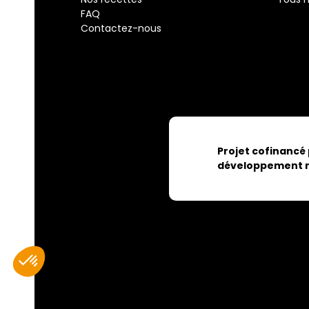
FAQ
Contactez-nous
Projet cofinancé
développement r
Axeptio consent
Plateforme de Gestion du Consentement : Personnalisez vos Optio