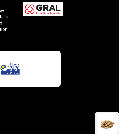
ue
uits
ap
tion