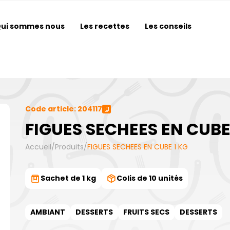
ui sommes nous
Les recettes
Les conseils
Code article: 204117
FIGUES SECHEES EN CUBE
Accueil
/
Produits
/
FIGUES SECHEES EN CUBE 1 KG
Sachet de 1 kg
Colis de 10 unités
AMBIANT
DESSERTS
FRUITS SECS
DESSERTS