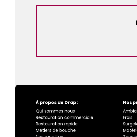
À propos de Drap :
Nos p
Qui sommes nous
Ambia
Restauration commerciale
Frais
Restauration rapide
Surgel
Métiers de bouche
Matéri
Nos recettes
Tous n