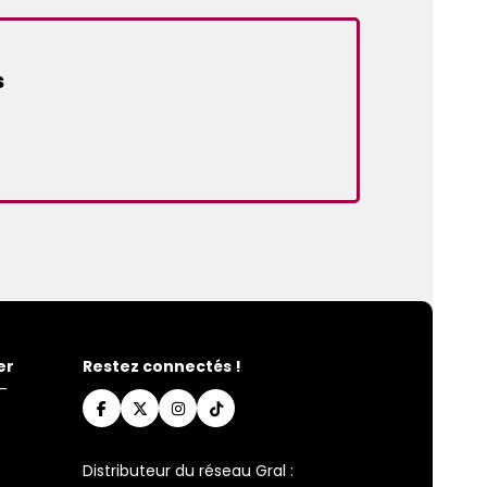
s
er
Restez connectés !
-
Distributeur du réseau Gral :