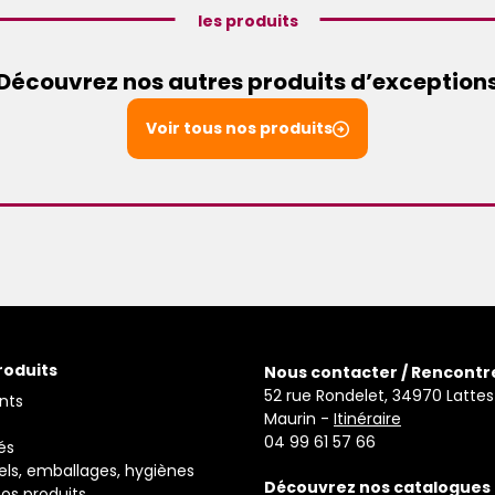
les produits
Découvrez nos autres produits d’exception
Voir tous nos produits
roduits
Nous contacter / Rencontr
52 rue Rondelet, 34970 Lattes
nts
Maurin -
Itinéraire
04 99 61 57 66
és
els, emballages, hygiènes
Découvrez nos catalogues
os produits