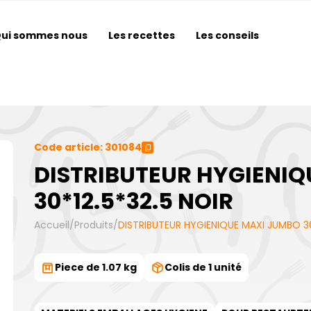
ui sommes nous
Les recettes
Les conseils
Code article: 301084
DISTRIBUTEUR HYGIENI
30*12.5*32.5 NOIR
Accueil
/
Produits
/
DISTRIBUTEUR HYGIENIQUE MAXI JUMBO 30
Piece de 1.07 kg
Colis de 1 unité