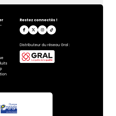
er
Restez connectés !
-
Distributeur du réseau Gral :
ue
uits
ap
tion