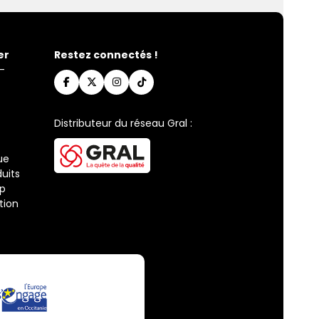
er
Restez connectés !
-
Distributeur du réseau Gral :
ue
uits
ap
tion