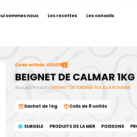
ui sommes nous
Les recettes
Les conseils
Code article: 402019
BEIGNET DE CALMAR 1KG
Accueil
/
Produits
/
BEIGNET DE CALMAR 1KG A LA ROMAINE
Sachet de 1 kg
Colis de 8 unités
SURGELE
PRODUITS DE LA MER
POISSONS
PR