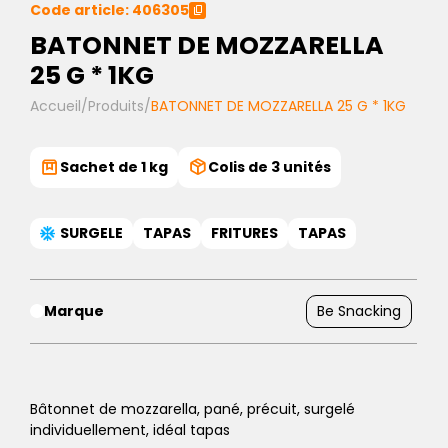
Code article: 406305
BATONNET DE MOZZARELLA
25 G * 1KG
Accueil
/
Produits
/
BATONNET DE MOZZARELLA 25 G * 1KG
Sachet de 1 kg
Colis de 3 unités
SURGELE
TAPAS
FRITURES
TAPAS
Marque
Be Snacking
Bâtonnet de mozzarella, pané, précuit, surgelé
individuellement, idéal tapas