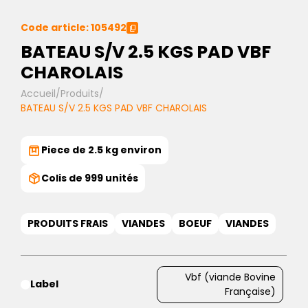
Code article: 105492
BATEAU S/V 2.5 KGS PAD VBF
CHAROLAIS
Accueil
/
Produits
/
BATEAU S/V 2.5 KGS PAD VBF CHAROLAIS
Piece de 2.5 kg environ
Colis de 999 unités
PRODUITS FRAIS
VIANDES
BOEUF
VIANDES
Vbf (viande Bovine
Label
Française)